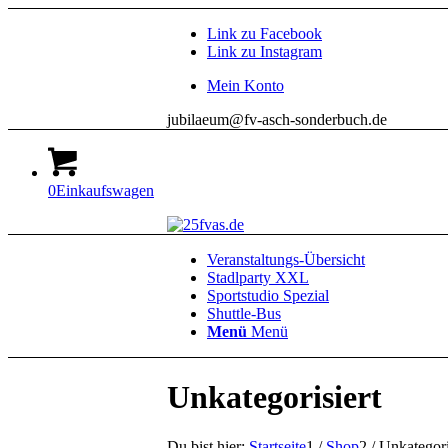
Link zu Facebook
Link zu Instagram
Mein Konto
jubilaeum@fv-asch-sonderbuch.de
0
Einkaufswagen
Veranstaltungs-Übersicht
Stadlparty XXL
Sportstudio Spezial
Shuttle-Bus
Menü
Menü
Unkategorisiert
Du bist hier:
Startseite
1
/
Shop
2
/
Unkategori