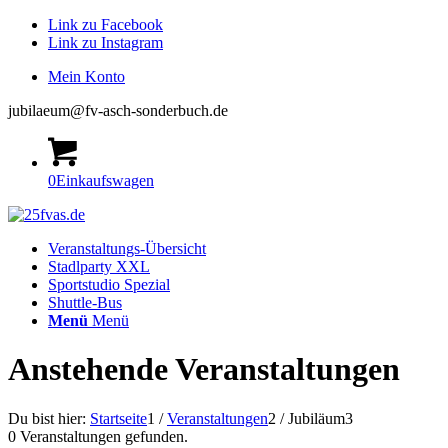
Link zu Facebook
Link zu Instagram
Mein Konto
jubilaeum@fv-asch-sonderbuch.de
0
Einkaufswagen
Veranstaltungs-Übersicht
Stadlparty XXL
Sportstudio Spezial
Shuttle-Bus
Menü
Menü
Anstehende Veranstaltungen
Du bist hier:
Startseite
1
/
Veranstaltungen
2
/
Jubiläum
3
0 Veranstaltungen gefunden.