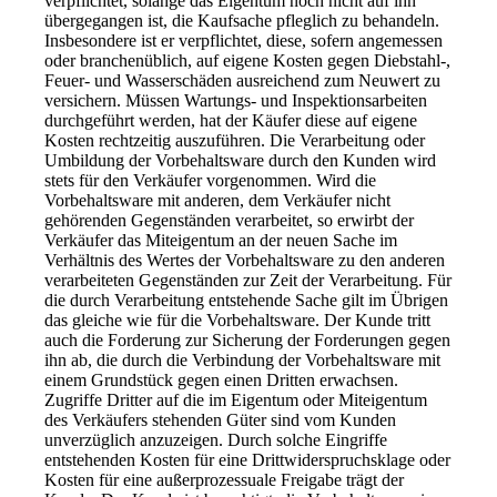
verpflichtet, solange das Eigentum noch nicht auf ihn
übergegangen ist, die Kaufsache pfleglich zu behandeln.
Insbesondere ist er verpflichtet, diese, sofern angemessen
oder branchenüblich, auf eigene Kosten gegen Diebstahl-,
Feuer- und Wasserschäden ausreichend zum Neuwert zu
versichern. Müssen Wartungs- und Inspektionsarbeiten
durchgeführt werden, hat der Käufer diese auf eigene
Kosten rechtzeitig auszuführen. Die Verarbeitung oder
Umbildung der Vorbehaltsware durch den Kunden wird
stets für den Verkäufer vorgenommen. Wird die
Vorbehaltsware mit anderen, dem Verkäufer nicht
gehörenden Gegenständen verarbeitet, so erwirbt der
Verkäufer das Miteigentum an der neuen Sache im
Verhältnis des Wertes der Vorbehaltsware zu den anderen
verarbeiteten Gegenständen zur Zeit der Verarbeitung. Für
die durch Verarbeitung entstehende Sache gilt im Übrigen
das gleiche wie für die Vorbehaltsware. Der Kunde tritt
auch die Forderung zur Sicherung der Forderungen gegen
ihn ab, die durch die Verbindung der Vorbehaltsware mit
einem Grundstück gegen einen Dritten erwachsen.
Zugriffe Dritter auf die im Eigentum oder Miteigentum
des Verkäufers stehenden Güter sind vom Kunden
unverzüglich anzuzeigen. Durch solche Eingriffe
entstehenden Kosten für eine Drittwiderspruchsklage oder
Kosten für eine außerprozessuale Freigabe trägt der