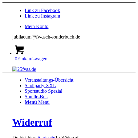
Link zu Facebook
Link zu Instagram
Mein Konto
jubilaeum@fv-asch-sonderbuch.de
0
Einkaufswagen
Veranstaltungs-Übersicht
Stadlparty XXL
Sportstudio Spezial
Shuttle-Bus
Menü
Menü
Widerruf
Du bist hier:
Startseite
1
/
Widerruf