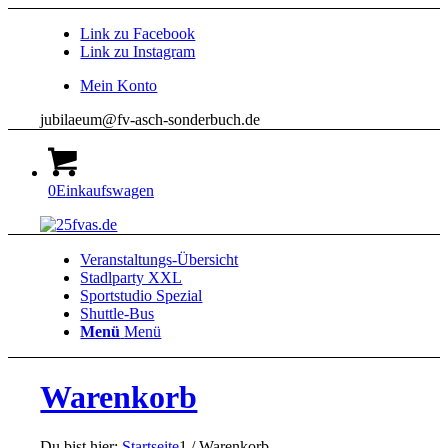
Link zu Facebook
Link zu Instagram
Mein Konto
jubilaeum@fv-asch-sonderbuch.de
0
Einkaufswagen
Veranstaltungs-Übersicht
Stadlparty XXL
Sportstudio Spezial
Shuttle-Bus
Menü
Menü
Warenkorb
Du bist hier:
Startseite
1
/
Warenkorb