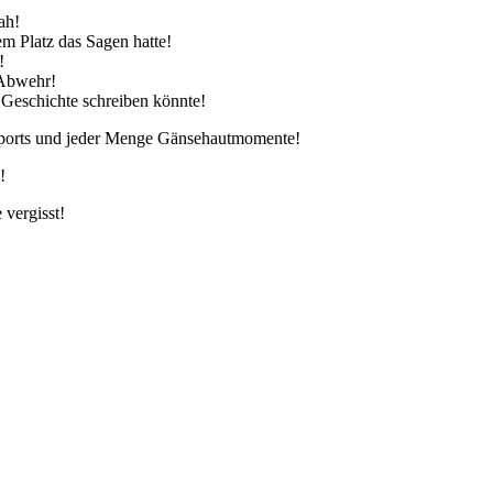
ah!
 Platz das Sagen hatte!
!
 Abwehr!
 Geschichte schreiben könnte!
isports und jeder Menge Gänsehautmomente!
!
vergisst!