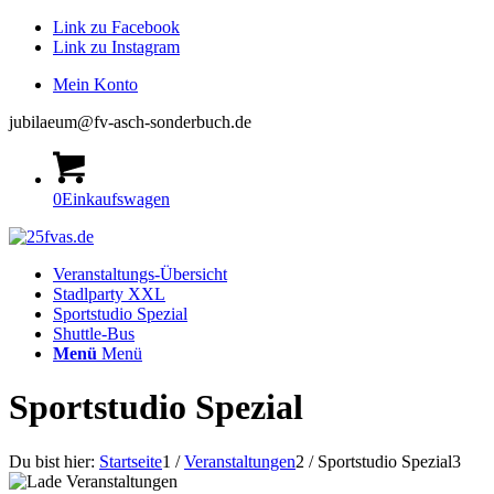
Link zu Facebook
Link zu Instagram
Mein Konto
jubilaeum@fv-asch-sonderbuch.de
0
Einkaufswagen
Veranstaltungs-Übersicht
Stadlparty XXL
Sportstudio Spezial
Shuttle-Bus
Menü
Menü
Sportstudio Spezial
Du bist hier:
Startseite
1
/
Veranstaltungen
2
/
Sportstudio Spezial
3