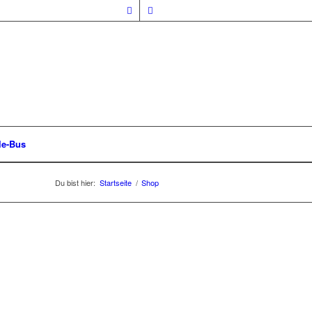
le-Bus
Du bist hier:
Startseite
/
Shop