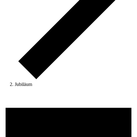
Jubiläum
Veranstaltungen
für
7
August
2026