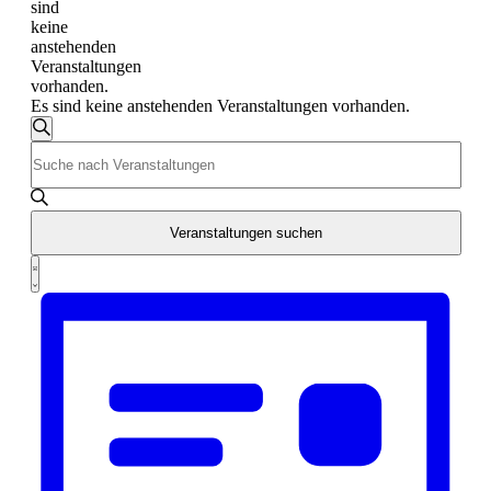
sind
keine
anstehenden
Veranstaltungen
vorhanden.
Es sind keine anstehenden Veranstaltungen vorhanden.
Veranstaltungen
Suche
Bitte
Suche
Schlüsselwort
und
eingeben.
Suche
Ansichten,
nach
Veranstaltungen suchen
Navigation
Veranstaltungen
Veranstaltung
Schlüsselwort.
Liste
Ansichten-
Navigation