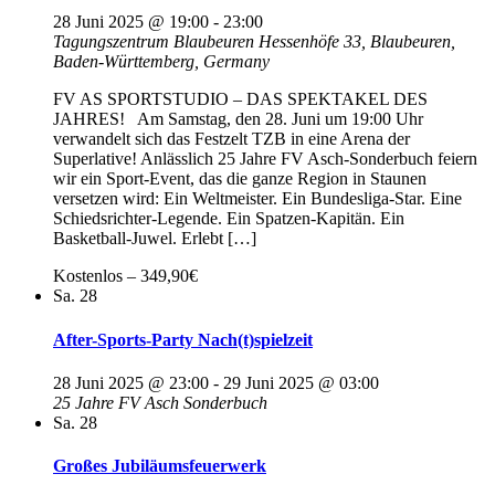
28 Juni 2025 @ 19:00
-
23:00
Tagungszentrum Blaubeuren
Hessenhöfe 33, Blaubeuren,
Baden-Württemberg, Germany
FV AS SPORTSTUDIO – DAS SPEKTAKEL DES
JAHRES! Am Samstag, den 28. Juni um 19:00 Uhr
verwandelt sich das Festzelt TZB in eine Arena der
Superlative! Anlässlich 25 Jahre FV Asch-Sonderbuch feiern
wir ein Sport-Event, das die ganze Region in Staunen
versetzen wird: Ein Weltmeister. Ein Bundesliga-Star. Eine
Schiedsrichter-Legende. Ein Spatzen-Kapitän. Ein
Basketball-Juwel. Erlebt […]
Kostenlos – 349,90€
Sa.
28
After-Sports-Party Nach(t)spielzeit
28 Juni 2025 @ 23:00
-
29 Juni 2025 @ 03:00
25 Jahre FV Asch Sonderbuch
Sa.
28
Großes Jubiläumsfeuerwerk