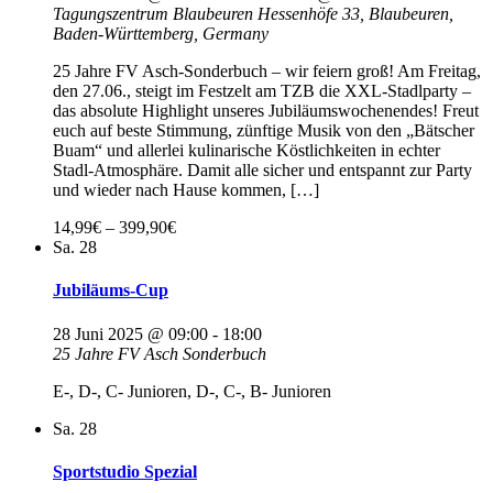
Tagungszentrum Blaubeuren
Hessenhöfe 33, Blaubeuren,
Baden-Württemberg, Germany
25 Jahre FV Asch-Sonderbuch – wir feiern groß! Am Freitag,
den 27.06., steigt im Festzelt am TZB die XXL-Stadlparty –
das absolute Highlight unseres Jubiläumswochenendes! Freut
euch auf beste Stimmung, zünftige Musik von den „Bätscher
Buam“ und allerlei kulinarische Köstlichkeiten in echter
Stadl-Atmosphäre. Damit alle sicher und entspannt zur Party
und wieder nach Hause kommen, […]
14,99€ – 399,90€
Sa.
28
Jubiläums-Cup
28 Juni 2025 @ 09:00
-
18:00
25 Jahre FV Asch Sonderbuch
E-, D-, C- Junioren, D-, C-, B- Junioren
Sa.
28
Sportstudio Spezial